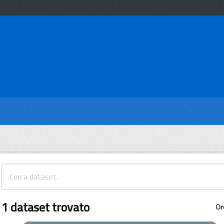
1 dataset trovato
Or