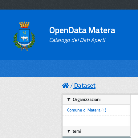
OpenData Matera
Catalogo dei Dati Aperti
Dataset
Organizzazioni
Comune di Matera (1)
temi