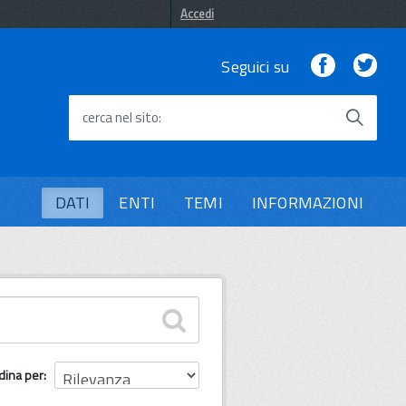
Accedi
Facebook
Twi
Seguici su
cerca nel sito
DATI
ENTI
TEMI
INFORMAZIONI
dina per