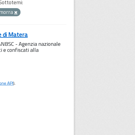
Sottotemi:
morra
e di Matera
l'ANBSC - Agenzia nazionale
 e confiscati alla
one API
).