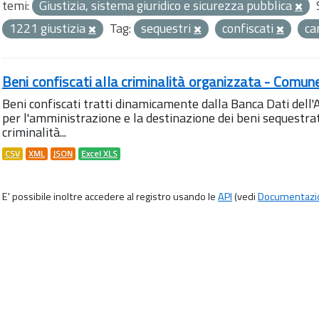
temi:
Giustizia, sistema giuridico e sicurezza pubblica
1221 giustizia
Tag:
sequestri
confiscati
ca
Beni confiscati alla criminalità organizzata - Comun
Beni confiscati tratti dinamicamente dalla Banca Dati del
per l'amministrazione e la destinazione dei beni sequestrati
criminalità...
CSV
XML
JSON
Excel XLS
E' possibile inoltre accedere al registro usando le
API
(vedi
Documentazi