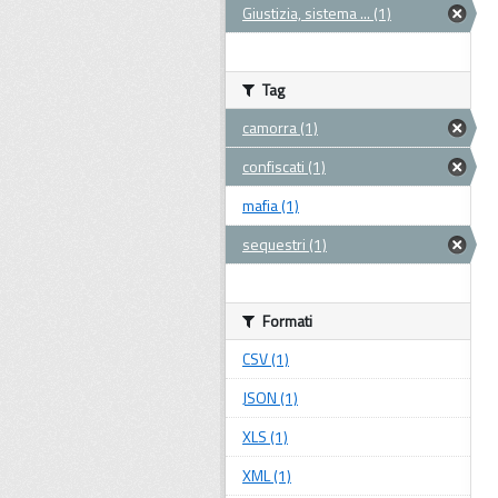
Giustizia, sistema ... (1)
Tag
camorra (1)
confiscati (1)
mafia (1)
sequestri (1)
Formati
CSV (1)
JSON (1)
XLS (1)
XML (1)