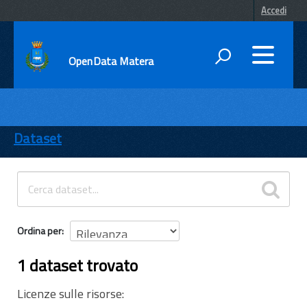
Accedi
OpenData Matera
DATI
ENTI
Dataset
TEMI
INFORMAZIONI
Ordina per
1 dataset trovato
Licenze sulle risorse: