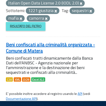
Italian Open Data License 2.0 (IODL 2.0)
Sottotemi:
1221 giustizia
Tag:
sequestri
mafia
camorra
RISULTATO DEL FILTRO
Beni confiscati alla criminalità organizzata -
Comune di Matera
Beni confiscati tratti dinamicamente dalla Banca
Dati dell'ANBSC - Agenzia nazionale per
l'amministrazione e la destinazione dei beni
sequestrati e confiscati alla criminalità...
CSV
XML
JSON
Excel XLS
E' possibile inoltre accedere al registro usando le
API
(vedi
Documentazione API
).