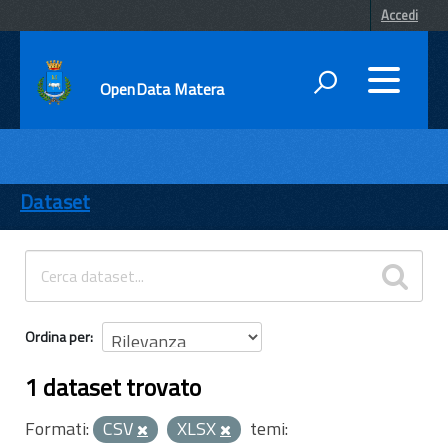
Accedi
OpenData Matera
DATI
ENTI
Dataset
TEMI
INFORMAZIONI
Ordina per
1 dataset trovato
Formati:
CSV
XLSX
temi: