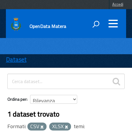
Accedi
OpenData Matera
DATI
ENTI
Dataset
TEMI
INFORMAZIONI
Ordina per
1 dataset trovato
Formati:
CSV
XLSX
temi: