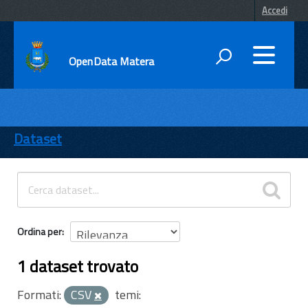
Accedi
OpenData Matera
DATI
ENTI
Dataset
TEMI
INFORMAZIONI
Ordina per
1 dataset trovato
Formati:
CSV
temi: