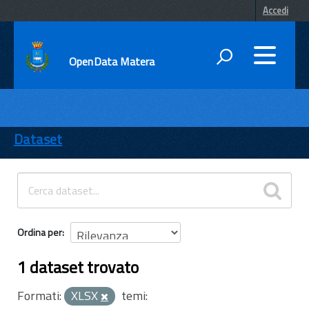
Accedi
OpenData Matera
DATI
ENTI
Dataset
TEMI
INFORMAZIONI
Ordina per
1 dataset trovato
Formati:
XLSX
temi: