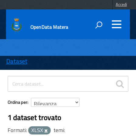
Accedi
OpenData Matera
DATI
ENTI
Dataset
TEMI
INFORMAZIONI
Ordina per
1 dataset trovato
Formati:
XLSX
temi: