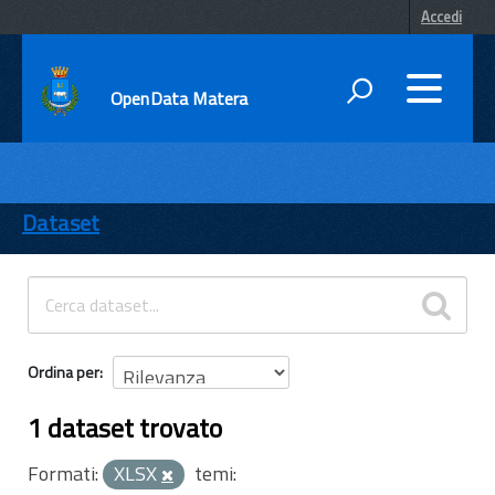
Accedi
OpenData Matera
DATI
ENTI
Dataset
TEMI
INFORMAZIONI
Ordina per
1 dataset trovato
Formati:
XLSX
temi: