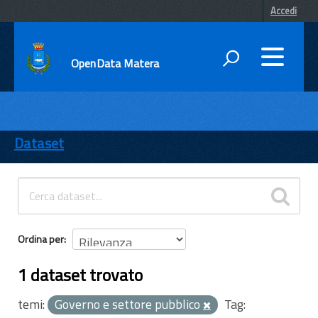
Accedi
OpenData Matera
DATI
ENTI
Dataset
TEMI
INFORMAZIONI
Ordina per
1 dataset trovato
temi:
Governo e settore pubblico
Tag: