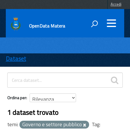
Accedi
OpenData Matera
DATI
ENTI
Dataset
TEMI
INFORMAZIONI
Ordina per
1 dataset trovato
temi:
Governo e settore pubblico
Tag: