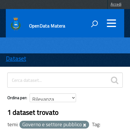
Accedi
OpenData Matera
DATI
ENTI
Dataset
TEMI
INFORMAZIONI
Ordina per
1 dataset trovato
temi:
Governo e settore pubblico
Tag: