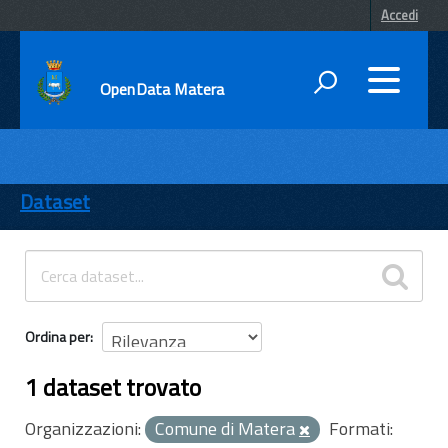
Accedi
OpenData Matera
DATI
ENTI
Dataset
TEMI
INFORMAZIONI
Ordina per
1 dataset trovato
Organizzazioni:
Comune di Matera
Formati: