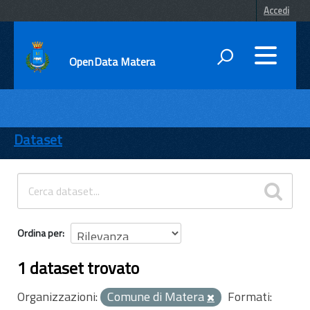
Accedi
OpenData Matera
DATI
ENTI
Dataset
TEMI
INFORMAZIONI
Ordina per
1 dataset trovato
Organizzazioni:
Comune di Matera
Formati: