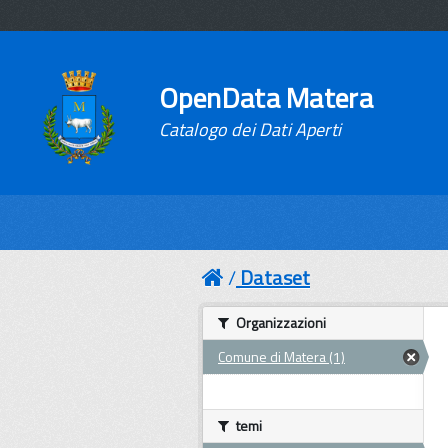
OpenData Matera
Catalogo dei Dati Aperti
Dataset
Organizzazioni
Comune di Matera (1)
temi