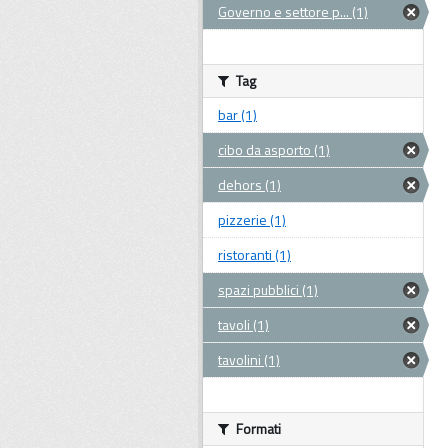
Governo e settore p... (1)
Tag
bar (1)
cibo da asporto (1)
dehors (1)
pizzerie (1)
ristoranti (1)
spazi pubblici (1)
tavoli (1)
tavolini (1)
Formati