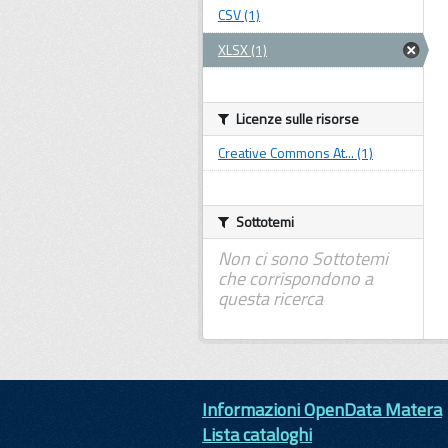
CSV (1)
XLSX (1)
Licenze sulle risorse
Creative Commons At... (1)
Sottotemi
Non ci sono Sottotemi
che corrispondono a
questa ricerca
Informazioni OpenData Matera
Lista cataloghi