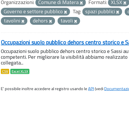
Organizzazioni:
Comune di Matera
Formati:
XLSX
Governo e settore pubblico
Tag:
spazi pubblici
tavolini
dehors
tavoli
Occupazioni suolo pubblico dehors centro storico e S
Occupazioni suolo pubblico dehors centro storico e Sassi aut
competenti. Per migliorare la visibilità abbiamo realizza
collegata...
CSV
Excel XLSX
E' possibile inoltre accedere al registro usando le
API
(vedi
Documentazi