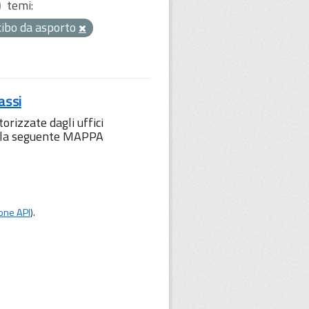
temi:
cibo da asporto
assi
orizzate dagli uffici
to la seguente MAPPA
one API
).