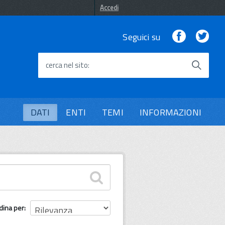
Accedi
Facebook
Twi
Seguici su
cerca nel sito
DATI
ENTI
TEMI
INFORMAZIONI
dina per