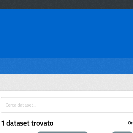
1 dataset trovato
Or