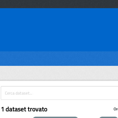
1 dataset trovato
Or