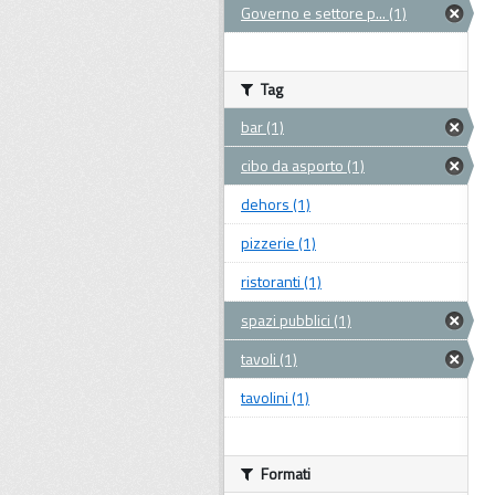
Governo e settore p... (1)
Tag
bar (1)
cibo da asporto (1)
dehors (1)
pizzerie (1)
ristoranti (1)
spazi pubblici (1)
tavoli (1)
tavolini (1)
Formati