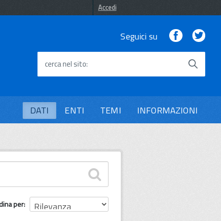
Accedi
Facebook
Twi
Seguici su
cerca nel sito
DATI
ENTI
TEMI
INFORMAZIONI
dina per