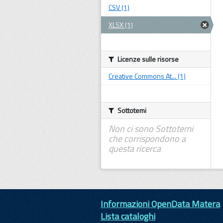
CSV (1)
XLSX (1)
Licenze sulle risorse
Creative Commons At... (1)
Sottotemi
Non ci sono Sottotemi
che corrispondono a
questa ricerca
Informazioni OpenData Matera
Lista cataloghi