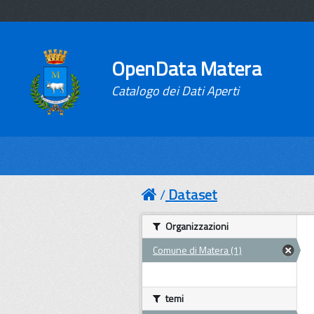
OpenData Matera
Catalogo dei Dati Aperti
Dataset
Organizzazioni
Comune di Matera (1)
temi