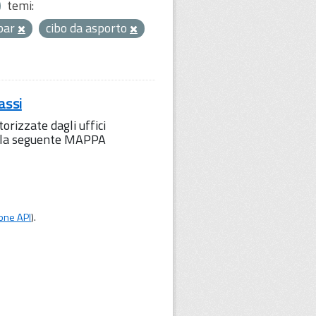
temi:
bar
cibo da asporto
assi
orizzate dagli uffici
to la seguente MAPPA
one API
).