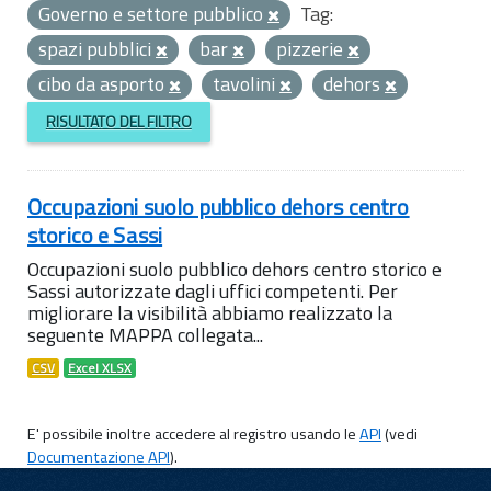
Governo e settore pubblico
Tag:
spazi pubblici
bar
pizzerie
cibo da asporto
tavolini
dehors
RISULTATO DEL FILTRO
Occupazioni suolo pubblico dehors centro
storico e Sassi
Occupazioni suolo pubblico dehors centro storico e
Sassi autorizzate dagli uffici competenti. Per
migliorare la visibilità abbiamo realizzato la
seguente MAPPA collegata...
CSV
Excel XLSX
E' possibile inoltre accedere al registro usando le
API
(vedi
Documentazione API
).