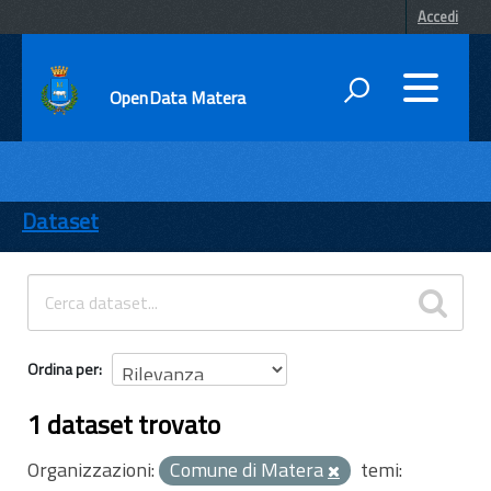
Accedi
OpenData Matera
DATI
ENTI
Dataset
TEMI
INFORMAZIONI
Ordina per
1 dataset trovato
Organizzazioni:
Comune di Matera
temi: