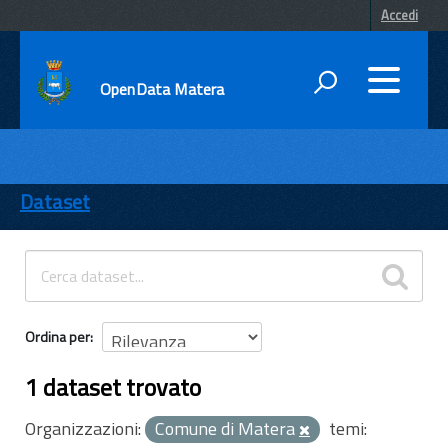
Accedi
OpenData Matera
DATI
ENTI
Dataset
TEMI
INFORMAZIONI
Ordina per
1 dataset trovato
Organizzazioni:
Comune di Matera
temi: