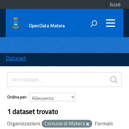
Accedi
OpenData Matera
DATI
ENTI
Dataset
TEMI
INFORMAZIONI
Ordina per
1 dataset trovato
Organizzazioni:
Comune di Matera
Formati: