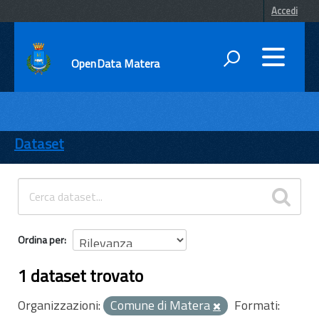
Accedi
OpenData Matera
DATI
ENTI
Dataset
TEMI
INFORMAZIONI
Ordina per
1 dataset trovato
Organizzazioni:
Comune di Matera
Formati: