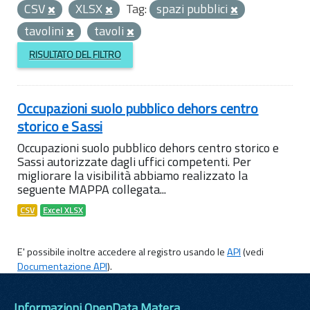
CSV
XLSX
Tag:
spazi pubblici
tavolini
tavoli
RISULTATO DEL FILTRO
Occupazioni suolo pubblico dehors centro
storico e Sassi
Occupazioni suolo pubblico dehors centro storico e
Sassi autorizzate dagli uffici competenti. Per
migliorare la visibilità abbiamo realizzato la
seguente MAPPA collegata...
CSV
Excel XLSX
E' possibile inoltre accedere al registro usando le
API
(vedi
Documentazione API
).
Informazioni OpenData Matera