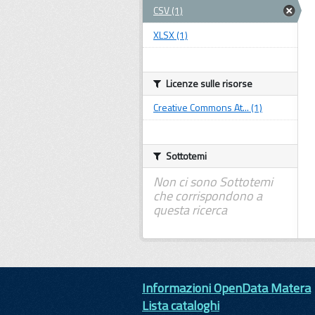
CSV (1)
XLSX (1)
Licenze sulle risorse
Creative Commons At... (1)
Sottotemi
Non ci sono Sottotemi
che corrispondono a
questa ricerca
Informazioni OpenData Matera
Lista cataloghi