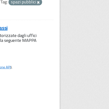
Tag:
spazi pubblici
assi
orizzate dagli uffici
to la seguente MAPPA
one API
).