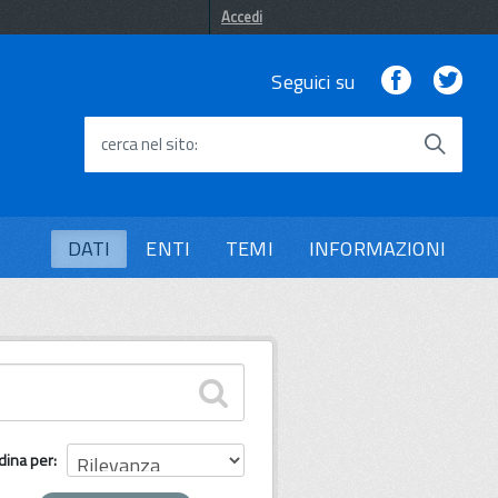
Accedi
Facebook
Twi
Seguici su
cerca nel sito
DATI
ENTI
TEMI
INFORMAZIONI
dina per