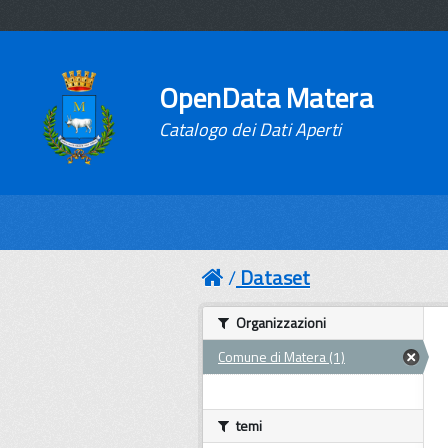
OpenData Matera
Catalogo dei Dati Aperti
Dataset
Organizzazioni
Comune di Matera (1)
temi