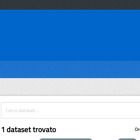
1 dataset trovato
Or