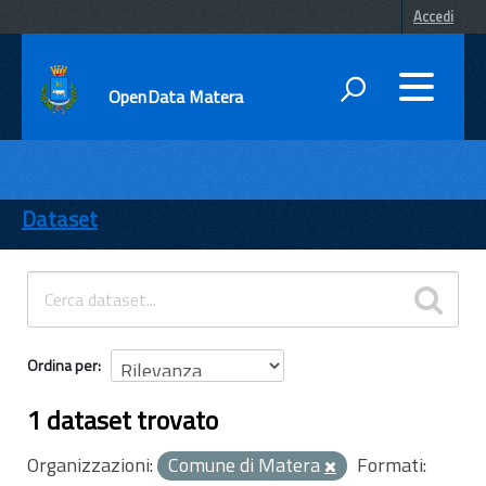
Accedi
OpenData Matera
DATI
ENTI
Dataset
TEMI
INFORMAZIONI
Ordina per
1 dataset trovato
Organizzazioni:
Comune di Matera
Formati: