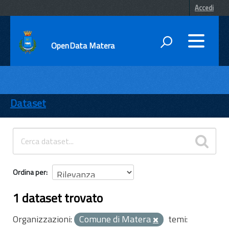
Accedi
OpenData Matera
DATI
ENTI
Dataset
TEMI
INFORMAZIONI
Ordina per
1 dataset trovato
Organizzazioni:
Comune di Matera
temi: