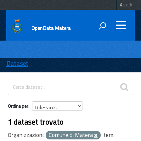
Accedi
OpenData Matera
DATI
ENTI
Dataset
TEMI
INFORMAZIONI
Ordina per
1 dataset trovato
Organizzazioni:
Comune di Matera
temi: