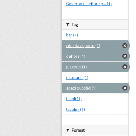
Governo e settore p... (1)
Tag
bar (1)
cibo da asporto (1)
dehors (1)
pizzerie (1)
ristoranti (1)
spazi pubblici (1)
tavoli (1)
tavolini (1)
Formati