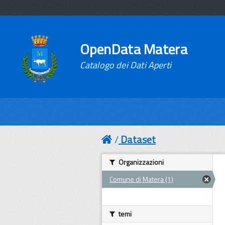
OpenData Matera
Catalogo dei Dati Aperti
Dataset
Organizzazioni
Comune di Matera (1)
temi