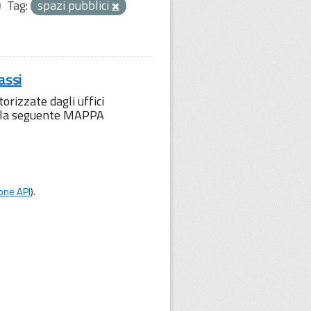
Tag:
spazi pubblici
assi
orizzate dagli uffici
to la seguente MAPPA
one API
).