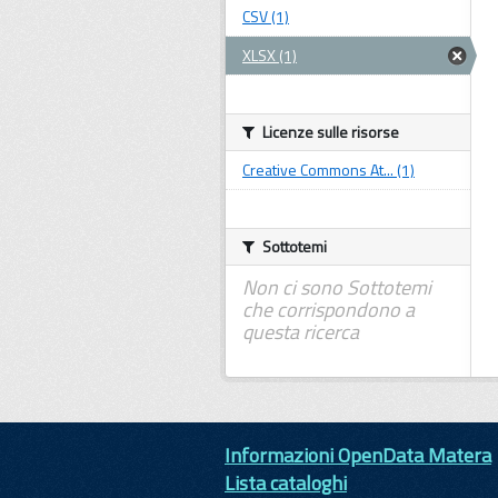
CSV (1)
XLSX (1)
Licenze sulle risorse
Creative Commons At... (1)
Sottotemi
Non ci sono Sottotemi
che corrispondono a
questa ricerca
Informazioni OpenData Matera
Lista cataloghi