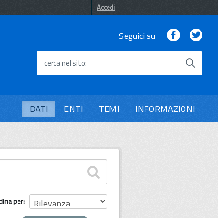
Accedi
Facebook
Twi
Seguici su
cerca nel sito
DATI
ENTI
TEMI
INFORMAZIONI
dina per