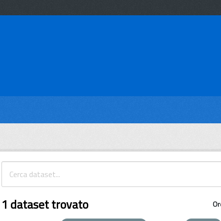
1 dataset trovato
Or