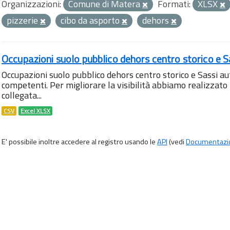
Organizzazioni:
Comune di Matera
Formati:
XLSX
pizzerie
cibo da asporto
dehors
Occupazioni suolo pubblico dehors centro storico e S
Occupazioni suolo pubblico dehors centro storico e Sassi aut
competenti. Per migliorare la visibilità abbiamo realizza
collegata...
CSV
Excel XLSX
E' possibile inoltre accedere al registro usando le
API
(vedi
Documentazi