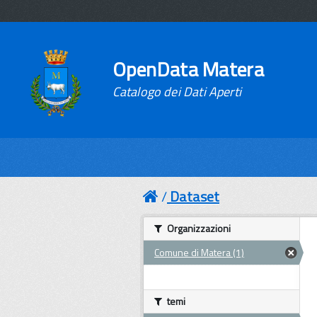
OpenData Matera
Catalogo dei Dati Aperti
Dataset
Organizzazioni
Comune di Matera (1)
temi