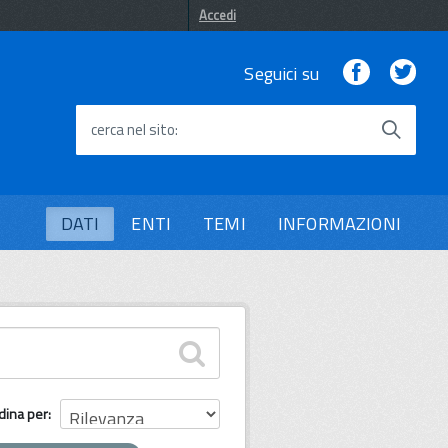
Accedi
Facebook
Twi
Seguici su
cerca nel sito
DATI
ENTI
TEMI
INFORMAZIONI
dina per