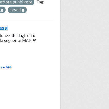
ettore pubblico
Tag:
i
tavoli
assi
orizzate dagli uffici
to la seguente MAPPA
one API
).