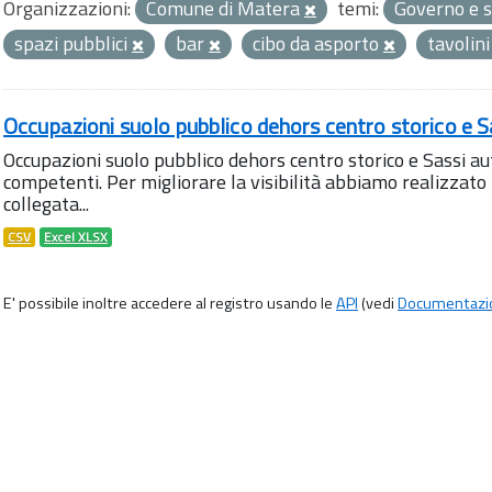
Organizzazioni:
Comune di Matera
temi:
Governo e s
spazi pubblici
bar
cibo da asporto
tavolin
Occupazioni suolo pubblico dehors centro storico e S
Occupazioni suolo pubblico dehors centro storico e Sassi aut
competenti. Per migliorare la visibilità abbiamo realizza
collegata...
CSV
Excel XLSX
E' possibile inoltre accedere al registro usando le
API
(vedi
Documentazi