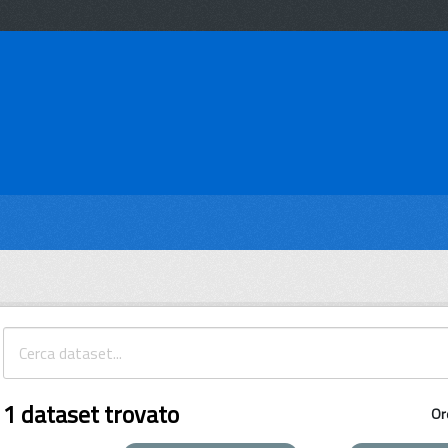
1 dataset trovato
Or