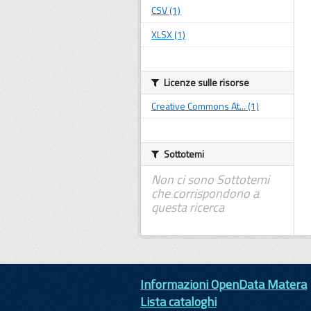
CSV (1)
XLSX (1)
Licenze sulle risorse
Creative Commons At... (1)
Sottotemi
Non ci sono Sottotemi
che corrispondono a
questa ricerca
Informazioni OpenData Matera
Lista cataloghi