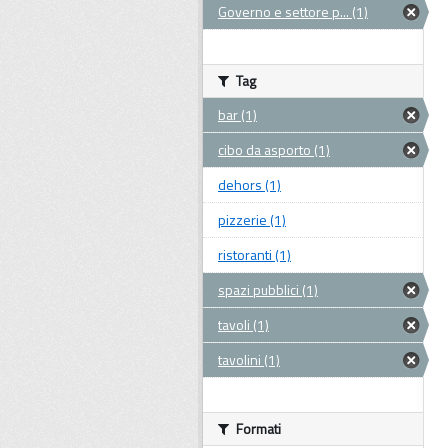
Governo e settore p... (1)
Tag
bar (1)
cibo da asporto (1)
dehors (1)
pizzerie (1)
ristoranti (1)
spazi pubblici (1)
tavoli (1)
tavolini (1)
Formati