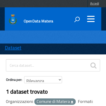
Accedi
OpenData Matera
DATI
ENTI
Dataset
TEMI
INFORMAZIONI
Ordina per
1 dataset trovato
Organizzazioni:
Comune di Matera
Formati: