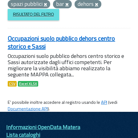
spazi pubblici
bar
dehors
RISULTATO DEL FILTRO
Occupazioni suolo pubblico dehors centro
storico e Sassi
Occupazioni suolo pubblico dehors centro storico e
Sassi autorizzate dagli uffici competenti. Per
migliorare la visibilità abbiamo realizzato la
seguente MAPPA collegata...
CSV
Excel XLSX
E' possibile inoltre accedere al registro usando le
API
(vedi
Documentazione API
).
Informazioni OpenData Matera
Lista cataloghi