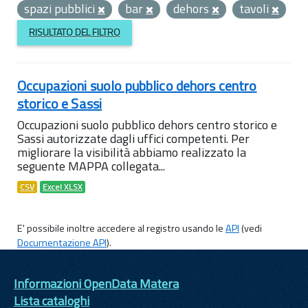
spazi pubblici
bar
dehors
tavoli
RISULTATO DEL FILTRO
Occupazioni suolo pubblico dehors centro
storico e Sassi
Occupazioni suolo pubblico dehors centro storico e
Sassi autorizzate dagli uffici competenti. Per
migliorare la visibilità abbiamo realizzato la
seguente MAPPA collegata...
CSV
Excel XLSX
E' possibile inoltre accedere al registro usando le
API
(vedi
Documentazione API
).
Informazioni OpenData Matera
Lista cataloghi