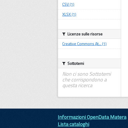
CSV (1)
XLSX (1)
Licenze sulle risorse
Creative Commons At... (1)
Sottotemi
Non ci sono Sottotemi
che corrispondono a
questa ricerca
Informazioni OpenData Matera
Lista cataloghi