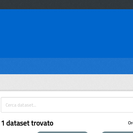
1 dataset trovato
Or