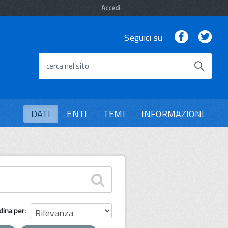
Accedi
Facebook
Twi
Seguici su
cerca nel sito
DATI
ENTI
TEMI
INFORMAZIONI
dina per