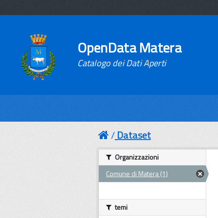
OpenData Matera
Catalogo dei Dati Aperti
Dataset
Organizzazioni
Comune di Matera (1)
temi