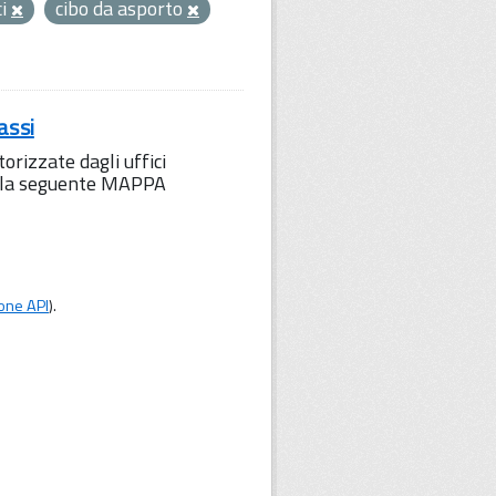
ci
cibo da asporto
assi
orizzate dagli uffici
to la seguente MAPPA
one API
).