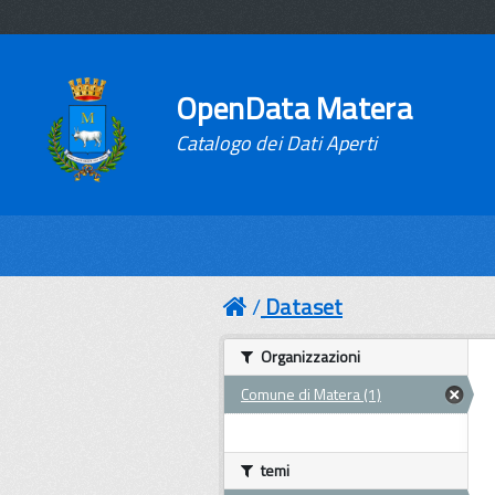
OpenData Matera
Catalogo dei Dati Aperti
Dataset
Organizzazioni
Comune di Matera (1)
temi