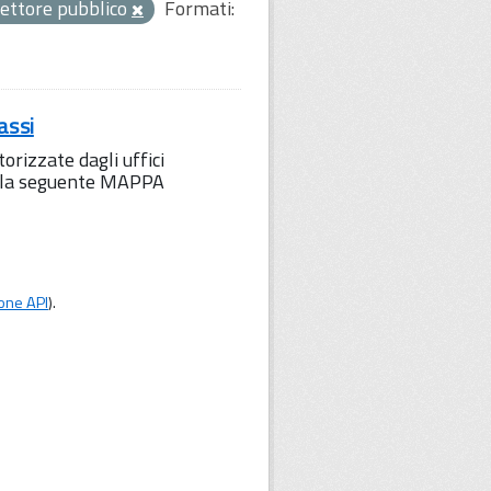
ettore pubblico
Formati:
assi
orizzate dagli uffici
to la seguente MAPPA
one API
).