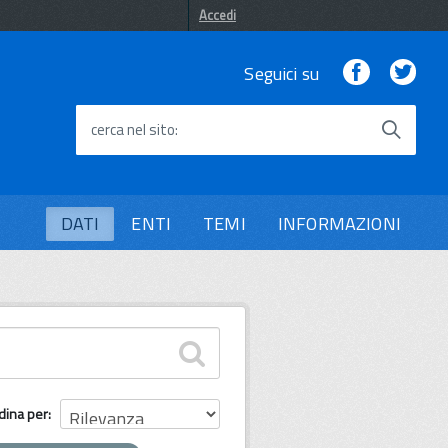
Accedi
Facebook
Twi
Seguici su
cerca nel sito
DATI
ENTI
TEMI
INFORMAZIONI
dina per