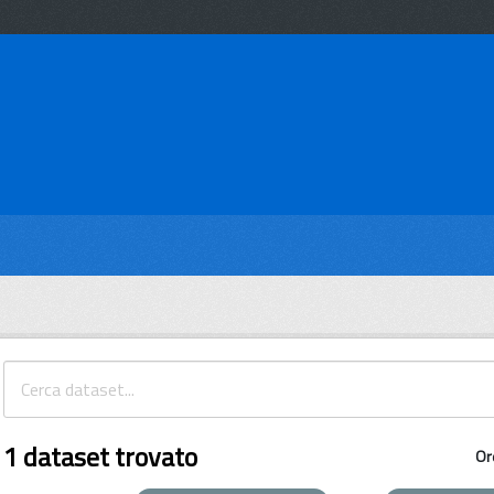
1 dataset trovato
Or