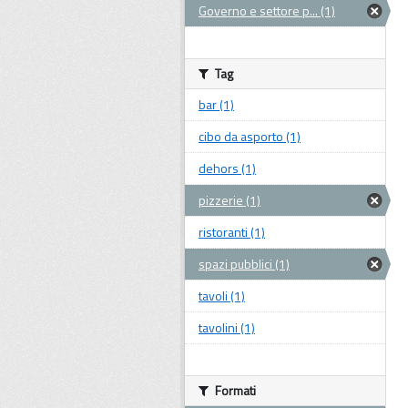
Governo e settore p... (1)
Tag
bar (1)
cibo da asporto (1)
dehors (1)
pizzerie (1)
ristoranti (1)
spazi pubblici (1)
tavoli (1)
tavolini (1)
Formati