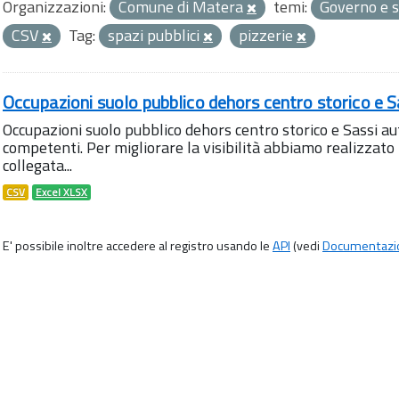
Organizzazioni:
Comune di Matera
temi:
Governo e s
CSV
Tag:
spazi pubblici
pizzerie
Occupazioni suolo pubblico dehors centro storico e S
Occupazioni suolo pubblico dehors centro storico e Sassi aut
competenti. Per migliorare la visibilità abbiamo realizza
collegata...
CSV
Excel XLSX
E' possibile inoltre accedere al registro usando le
API
(vedi
Documentazi