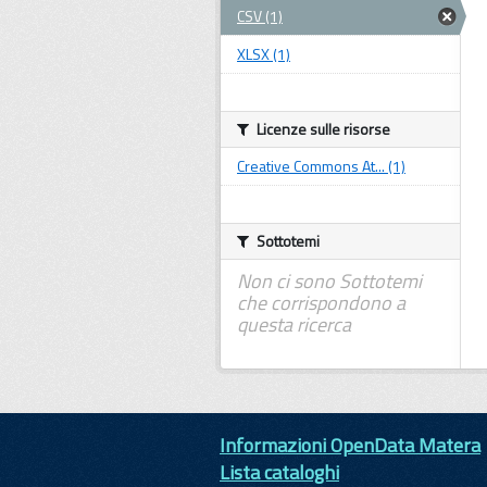
CSV (1)
XLSX (1)
Licenze sulle risorse
Creative Commons At... (1)
Sottotemi
Non ci sono Sottotemi
che corrispondono a
questa ricerca
Informazioni OpenData Matera
Lista cataloghi