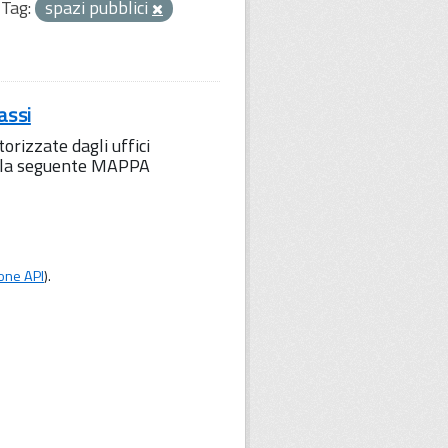
Tag:
spazi pubblici
assi
orizzate dagli uffici
to la seguente MAPPA
one API
).