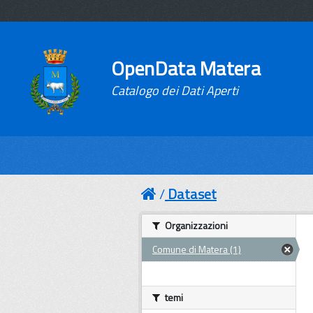
OpenData Matera
Catalogo dei Dati Aperti
Dataset
Organizzazioni
Comune di Matera (1)
temi