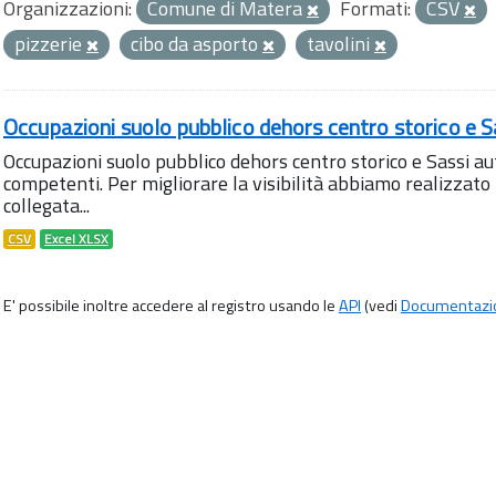
Organizzazioni:
Comune di Matera
Formati:
CSV
pizzerie
cibo da asporto
tavolini
Occupazioni suolo pubblico dehors centro storico e S
Occupazioni suolo pubblico dehors centro storico e Sassi aut
competenti. Per migliorare la visibilità abbiamo realizza
collegata...
CSV
Excel XLSX
E' possibile inoltre accedere al registro usando le
API
(vedi
Documentazi