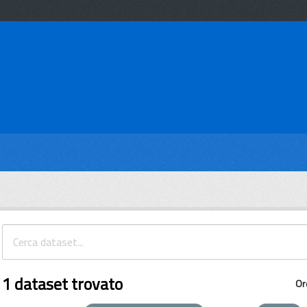
1 dataset trovato
Or