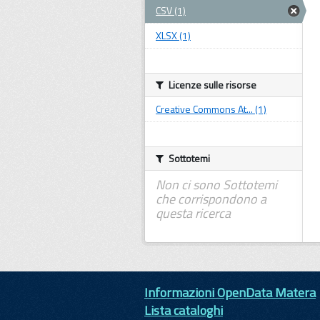
CSV (1)
XLSX (1)
Licenze sulle risorse
Creative Commons At... (1)
Sottotemi
Non ci sono Sottotemi
che corrispondono a
questa ricerca
Informazioni OpenData Matera
Lista cataloghi