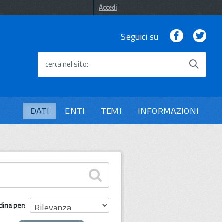
Accedi
Facebook
Twi
Seguici su
cerca nel sito
DATI
ENTI
TEMI
INFORMAZIONI
dina per