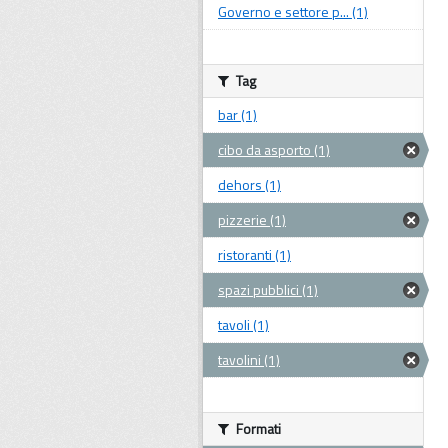
Governo e settore p... (1)
Tag
bar (1)
cibo da asporto (1)
dehors (1)
pizzerie (1)
ristoranti (1)
spazi pubblici (1)
tavoli (1)
tavolini (1)
Formati