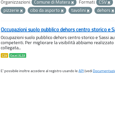
Organizzazioni:
Comune di Matera
Formati:
CSV
pizzerie
cibo da asporto
tavolini
dehors
Occupazioni suolo pubblico dehors centro storico e S
Occupazioni suolo pubblico dehors centro storico e Sassi aut
competenti. Per migliorare la visibilità abbiamo realizza
collegata...
CSV
Excel XLSX
E' possibile inoltre accedere al registro usando le
API
(vedi
Documentazi