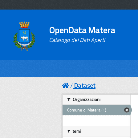
OpenData Matera
Catalogo dei Dati Aperti
Dataset
Organizzazioni
Comune di Matera (1)
temi