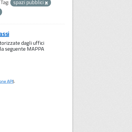
Tag:
spazi pubblici
assi
orizzate dagli uffici
to la seguente MAPPA
one API
).