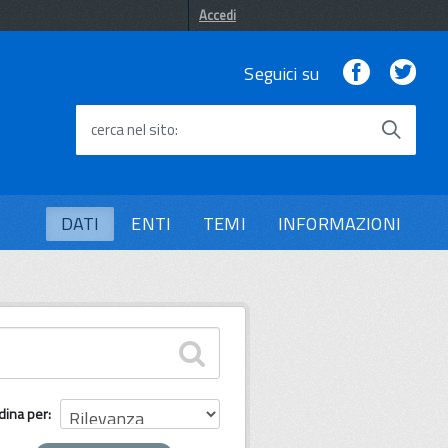
Accedi
Facebook
Twi
Seguici su
cerca nel sito
DATI
ENTI
TEMI
INFORMAZIONI
dina per