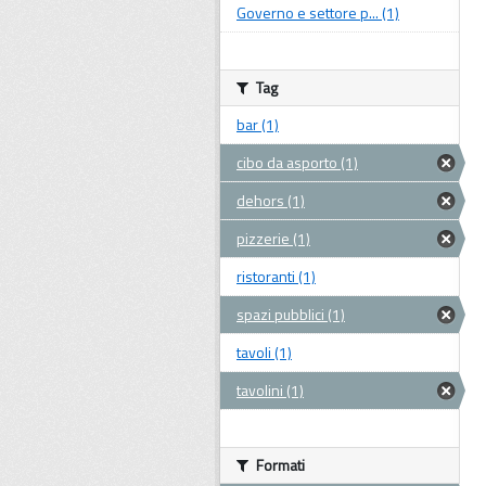
Governo e settore p... (1)
Tag
bar (1)
cibo da asporto (1)
dehors (1)
pizzerie (1)
ristoranti (1)
spazi pubblici (1)
tavoli (1)
tavolini (1)
Formati