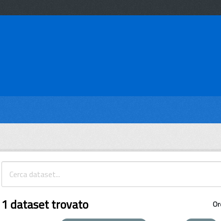
1 dataset trovato
Or