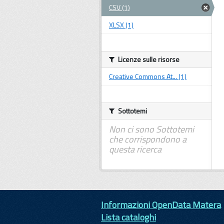
CSV (1)
XLSX (1)
Licenze sulle risorse
Creative Commons At... (1)
Sottotemi
Non ci sono Sottotemi
che corrispondono a
questa ricerca
Informazioni OpenData Matera
Lista cataloghi