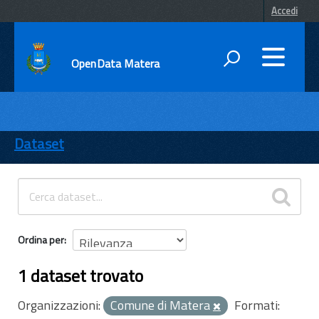
Accedi
OpenData Matera
DATI
ENTI
Dataset
TEMI
INFORMAZIONI
Ordina per
1 dataset trovato
Organizzazioni:
Comune di Matera
Formati: