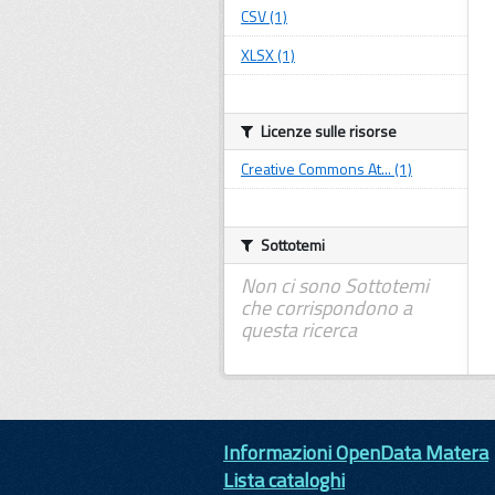
CSV (1)
XLSX (1)
Licenze sulle risorse
Creative Commons At... (1)
Sottotemi
Non ci sono Sottotemi
che corrispondono a
questa ricerca
Informazioni OpenData Matera
Lista cataloghi