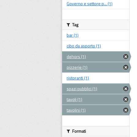
Governo e settore p... (1)
Tag
bar (1)
cibo da asporto (1)
dehors (1)
pizzerie (1)
ristoranti (1)
spazi pubblici (1)
tavoli (1)
tavolini (1)
Formati