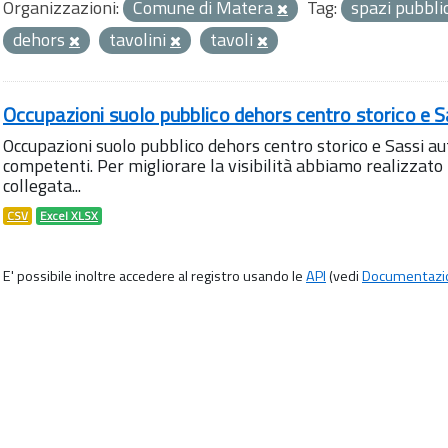
Organizzazioni:
Comune di Matera
Tag:
spazi pubbli
dehors
tavolini
tavoli
Occupazioni suolo pubblico dehors centro storico e S
Occupazioni suolo pubblico dehors centro storico e Sassi aut
competenti. Per migliorare la visibilità abbiamo realizza
collegata...
CSV
Excel XLSX
E' possibile inoltre accedere al registro usando le
API
(vedi
Documentazi