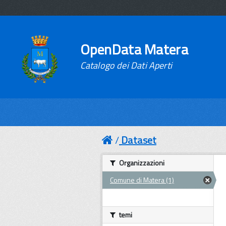
OpenData Matera
Catalogo dei Dati Aperti
Dataset
Organizzazioni
Comune di Matera (1)
temi