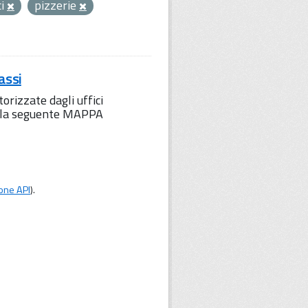
ci
pizzerie
assi
orizzate dagli uffici
to la seguente MAPPA
one API
).