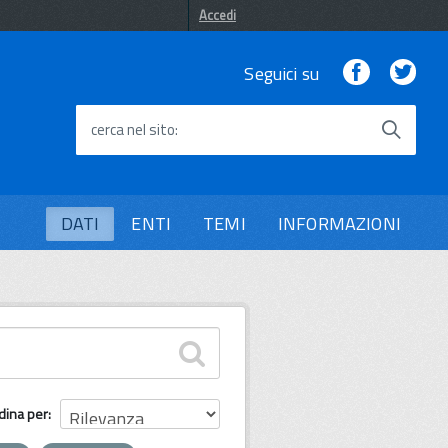
Accedi
Facebook
Twi
Seguici su
cerca nel sito
DATI
ENTI
TEMI
INFORMAZIONI
dina per