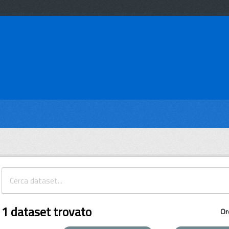
1 dataset trovato
Or