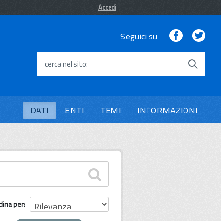
Accedi
Facebook
Twi
Seguici su
cerca nel sito
DATI
ENTI
TEMI
INFORMAZIONI
dina per