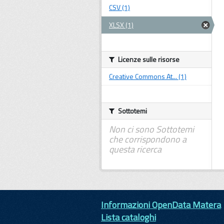
CSV (1)
XLSX (1)
Licenze sulle risorse
Creative Commons At... (1)
Sottotemi
Non ci sono Sottotemi
che corrispondono a
questa ricerca
Informazioni OpenData Matera
Lista cataloghi