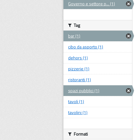
Governo e settore p... (1)
Tag
bar (1)
cibo da asporto (1)
dehors (1)
pizzerie (1)
ristoranti (1)
spazi pubblici (1)
tavoli (1)
tavolini (1)
Formati