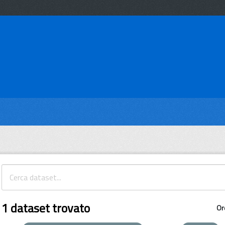
1 dataset trovato
Or