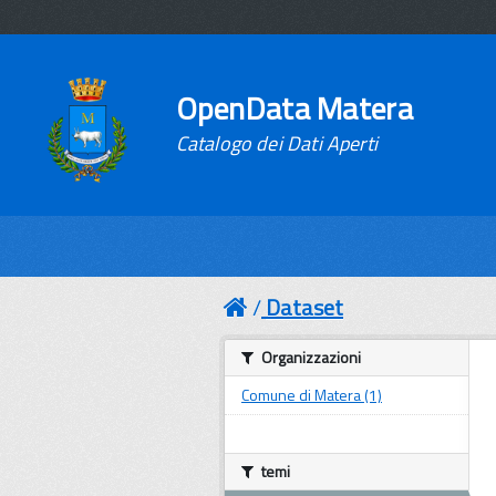
OpenData Matera
Catalogo dei Dati Aperti
Dataset
Organizzazioni
Comune di Matera (1)
temi