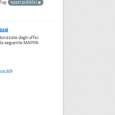
Tag:
spazi pubblici
assi
orizzate dagli uffici
to la seguente MAPPA
one API
).