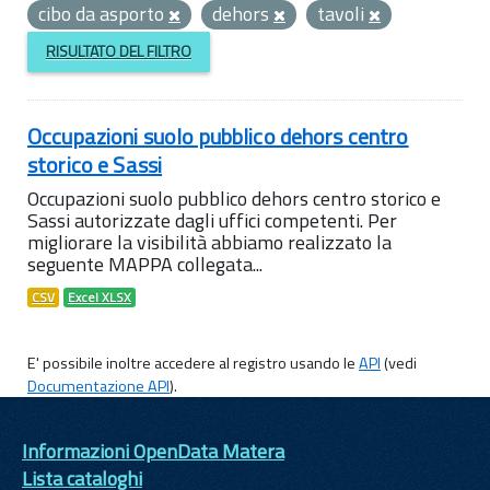
cibo da asporto
dehors
tavoli
RISULTATO DEL FILTRO
Occupazioni suolo pubblico dehors centro
storico e Sassi
Occupazioni suolo pubblico dehors centro storico e
Sassi autorizzate dagli uffici competenti. Per
migliorare la visibilità abbiamo realizzato la
seguente MAPPA collegata...
CSV
Excel XLSX
E' possibile inoltre accedere al registro usando le
API
(vedi
Documentazione API
).
Informazioni OpenData Matera
Lista cataloghi