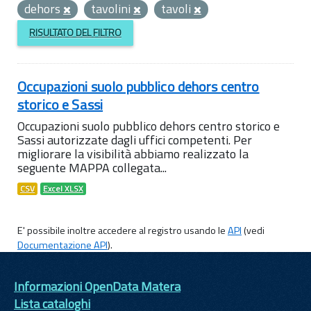
dehors
tavolini
tavoli
RISULTATO DEL FILTRO
Occupazioni suolo pubblico dehors centro
storico e Sassi
Occupazioni suolo pubblico dehors centro storico e
Sassi autorizzate dagli uffici competenti. Per
migliorare la visibilità abbiamo realizzato la
seguente MAPPA collegata...
CSV
Excel XLSX
E' possibile inoltre accedere al registro usando le
API
(vedi
Documentazione API
).
Informazioni OpenData Matera
Lista cataloghi