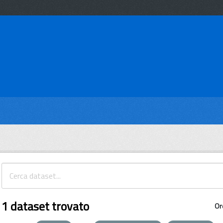
1 dataset trovato
Or