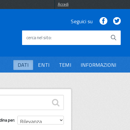
Accedi
Facebook
Twi
Seguici su
cerca nel sito
DATI
ENTI
TEMI
INFORMAZIONI
dina per