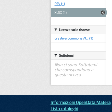
CSV (1)
XLSX (1)
Licenze sulle risorse
Creative Commons At... (1)
Sottotemi
Non ci sono Sottotemi
che corrispondono a
questa ricerca
Informazioni OpenData Matera
Lista cataloghi