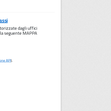
assi
orizzate dagli uffici
to la seguente MAPPA
one API
).