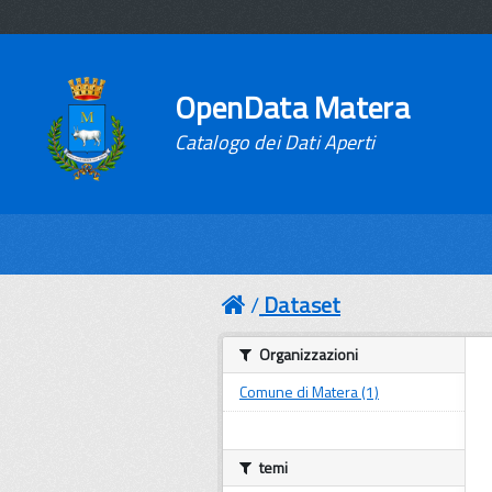
OpenData Matera
Catalogo dei Dati Aperti
Dataset
Organizzazioni
Comune di Matera (1)
temi