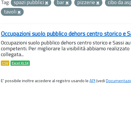
Tag:
spazi pubblici
bar
pizzerie
cibo da a
tavoli
Occupazioni suolo pubblico dehors centro storico e S
Occupazioni suolo pubblico dehors centro storico e Sassi aut
competenti. Per migliorare la visibilità abbiamo realizza
collegata...
CSV
Excel XLSX
E' possibile inoltre accedere al registro usando le
API
(vedi
Documentazi