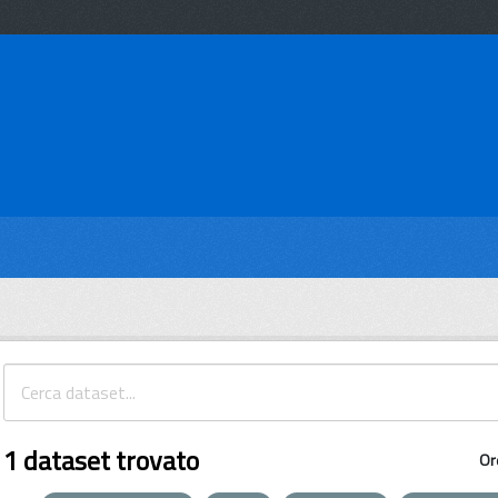
1 dataset trovato
Or