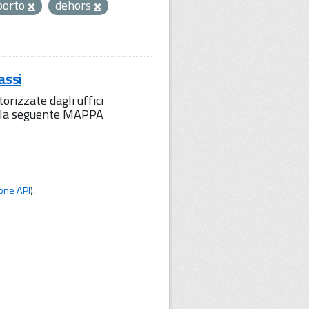
sporto
dehors
assi
orizzate dagli uffici
to la seguente MAPPA
one API
).