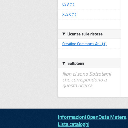
CSV (1)
XLSX (1)
Licenze sulle risorse
Creative Commons At... (1)
Sottotemi
Non ci sono Sottotemi
che corrispondono a
questa ricerca
Informazioni OpenData Matera
Lista cataloghi