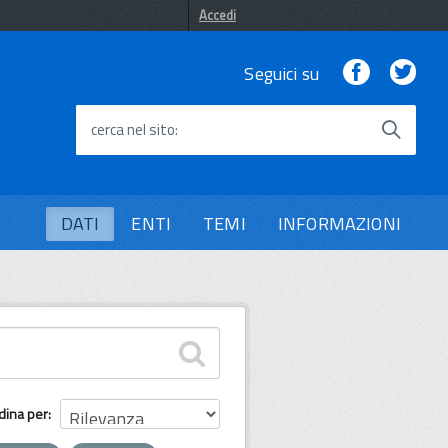
Accedi
Facebook
Twi
Seguici su
cerca nel sito
DATI
ENTI
TEMI
INFORMAZIONI
dina per