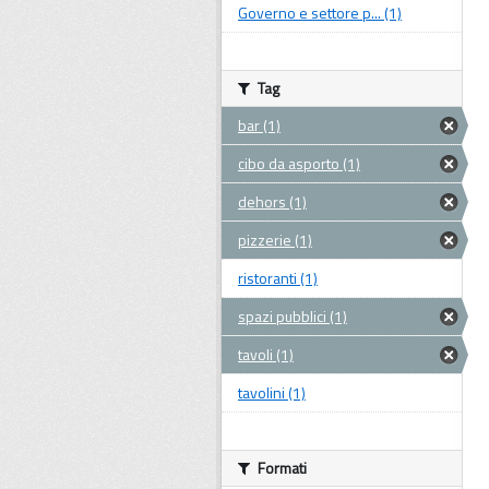
Governo e settore p... (1)
Tag
bar (1)
cibo da asporto (1)
dehors (1)
pizzerie (1)
ristoranti (1)
spazi pubblici (1)
tavoli (1)
tavolini (1)
Formati