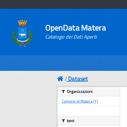
OpenData Matera
Catalogo dei Dati Aperti
Dataset
Organizzazioni
Comune di Matera (1)
temi