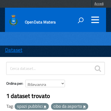
Accedi
OpenData Matera
DATI
ENTI
Dataset
TEMI
INFORMAZIONI
Ordina per
1 dataset trovato
Tag:
spazi pubblici
cibo da asporto