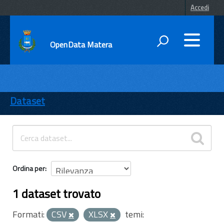
Accedi
OpenData Matera
DATI
ENTI
Dataset
TEMI
INFORMAZIONI
Ordina per
1 dataset trovato
Formati:
CSV
XLSX
temi: