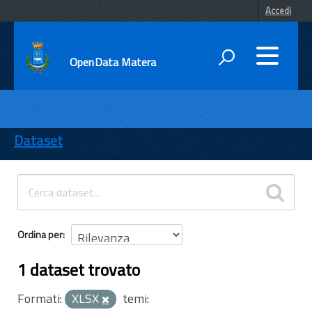
Accedi
OpenData Matera
DATI
ENTI
Dataset
TEMI
INFORMAZIONI
Ordina per
1 dataset trovato
Formati:
XLSX
temi: