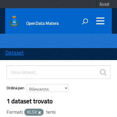
Accedi
OpenData Matera
DATI
ENTI
Dataset
TEMI
INFORMAZIONI
Ordina per
1 dataset trovato
Formati:
XLSX
temi: