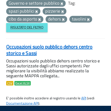
Governo e settore pubblico
Tag:
spazi pubblici
pizzerie
cibo da asporto
dehors
tavolini
RISULTATO DEL FILTRO
Occupazioni suolo pubblico dehors centro
storico e Sassi
Occupazioni suolo pubblico dehors centro storico e
Sassi autorizzate dagli uffici competenti. Per
migliorare la visibilità abbiamo realizzato la
seguente MAPPA collegata...
CSV
Excel XLSX
E' possibile inoltre accedere al registro usando le
API
(vedi
Documentazione API
).