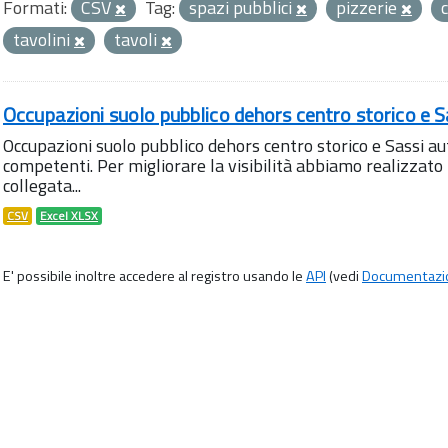
Formati:
CSV
Tag:
spazi pubblici
pizzerie
tavolini
tavoli
Occupazioni suolo pubblico dehors centro storico e S
Occupazioni suolo pubblico dehors centro storico e Sassi aut
competenti. Per migliorare la visibilità abbiamo realizza
collegata...
CSV
Excel XLSX
E' possibile inoltre accedere al registro usando le
API
(vedi
Documentazi