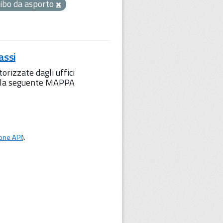
cibo da asporto
assi
orizzate dagli uffici
to la seguente MAPPA
one API
).