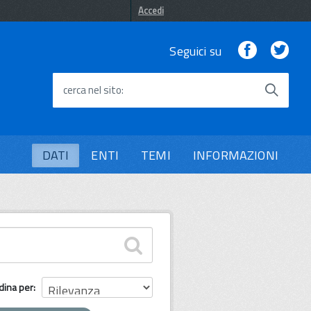
Accedi
Facebook
Twi
Seguici su
cerca nel sito
DATI
ENTI
TEMI
INFORMAZIONI
dina per