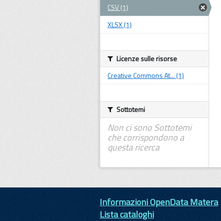
CSV (1)
XLSX (1)
Licenze sulle risorse
Creative Commons At... (1)
Sottotemi
Non ci sono Sottotemi
che corrispondono a
questa ricerca
Informazioni OpenData Matera
Lista cataloghi