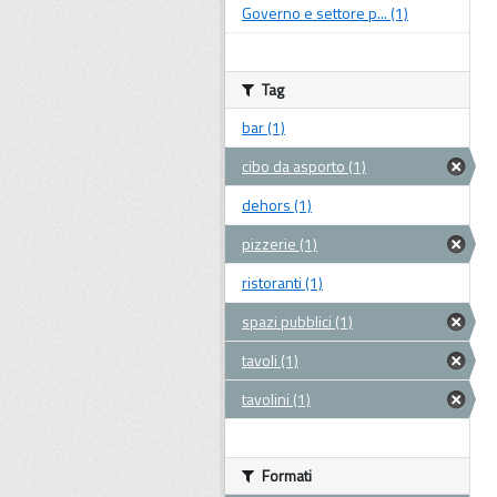
Governo e settore p... (1)
Tag
bar (1)
cibo da asporto (1)
dehors (1)
pizzerie (1)
ristoranti (1)
spazi pubblici (1)
tavoli (1)
tavolini (1)
Formati