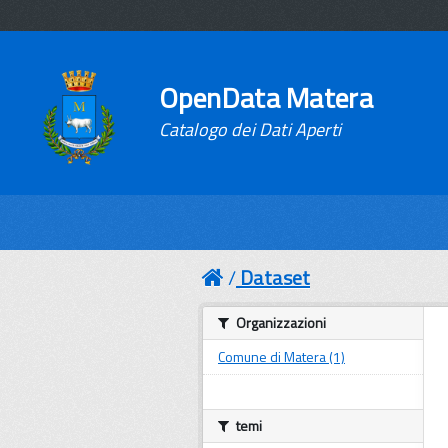
OpenData Matera
Catalogo dei Dati Aperti
Dataset
Organizzazioni
Comune di Matera (1)
temi