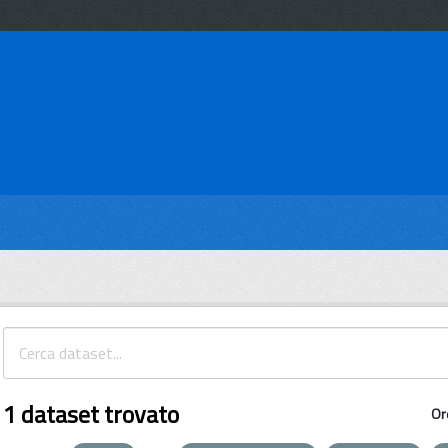
1 dataset trovato
Or