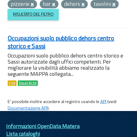
pizzerie
bar
dehors
tavolini
RISULTATO DEL FILTRO
Occupazioni suolo pubblico dehors centro
storico e Sassi
Occupazioni suolo pubblico dehors centro storico e
Sassi autorizzate dagli uffici competenti. Per
migliorare la visibilità abbiamo realizzato la
seguente MAPPA collegata...
CSV
Excel XLSX
E' possibile inoltre accedere al registro usando le
API
(vedi
Documentazione API
).
Informazioni OpenData Matera
Lista cataloghi