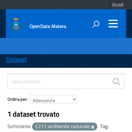
Accedi
OpenData Matera
DATI
ENTI
Dataset
TEMI
INFORMAZIONI
Ordina per
1 dataset trovato
Sottotemi:
5211 ambiente naturale
Tag: