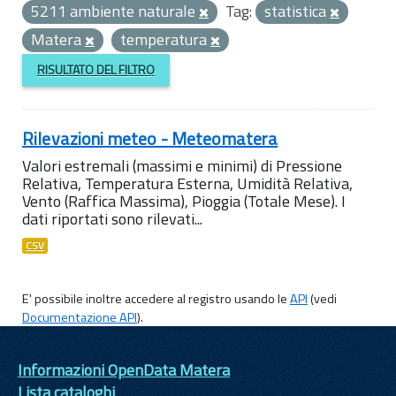
5211 ambiente naturale
Tag:
statistica
Matera
temperatura
RISULTATO DEL FILTRO
Rilevazioni meteo - Meteomatera
Valori estremali (massimi e minimi) di Pressione
Relativa, Temperatura Esterna, Umidità Relativa,
Vento (Raffica Massima), Pioggia (Totale Mese). I
dati riportati sono rilevati...
CSV
E' possibile inoltre accedere al registro usando le
API
(vedi
Documentazione API
).
Informazioni OpenData Matera
Lista cataloghi