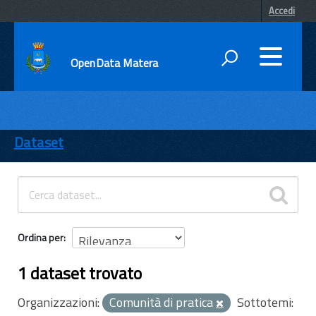
Accedi
OpenData Matera
DATI
ENTI
Dataset
TEMI
INFORMAZIONI
Ordina per
1 dataset trovato
Organizzazioni:
Comunità di pratica
Sottotemi: