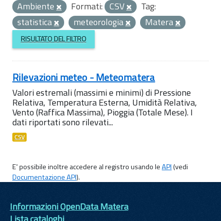
Ambiente
Formati:
CSV
Tag:
statistica
meteorologia
Matera
RISULTATO DEL FILTRO
Rilevazioni meteo - Meteomatera
Valori estremali (massimi e minimi) di Pressione
Relativa, Temperatura Esterna, Umidità Relativa,
Vento (Raffica Massima), Pioggia (Totale Mese). I
dati riportati sono rilevati...
CSV
E' possibile inoltre accedere al registro usando le
API
(vedi
Documentazione API
).
Informazioni OpenData Matera
Lista cataloghi