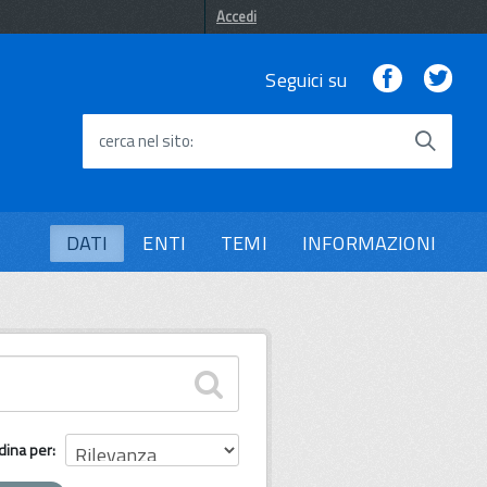
Accedi
Facebook
Twi
Seguici su
cerca nel sito
DATI
ENTI
TEMI
INFORMAZIONI
dina per