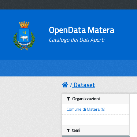
OpenData Matera
Catalogo dei Dati Aperti
Dataset
Organizzazioni
Comune di Matera (6)
temi