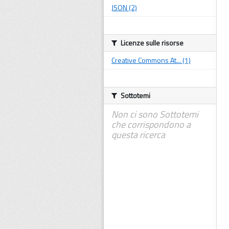
JSON (2)
Licenze sulle risorse
Creative Commons At... (1)
Sottotemi
Non ci sono Sottotemi
che corrispondono a
questa ricerca