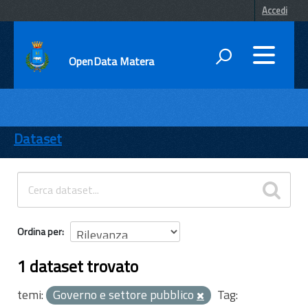
Accedi
OpenData Matera
DATI
ENTI
Dataset
TEMI
INFORMAZIONI
Ordina per
1 dataset trovato
temi:
Governo e settore pubblico
Tag: